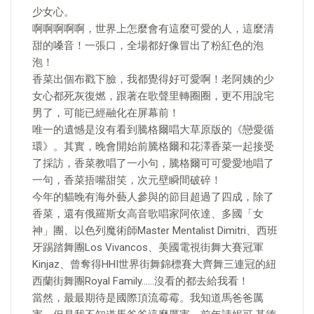
少女心。
啊啊啊啊啊，世界上怎麼會有這麼可愛的人，這麼清
甜的嗓音！一張口，全場都好像冒出了粉紅色的泡
泡！
香菜出個布戳下臉，我都覺得好可愛啊！老阿姨的少
女心都死灰復燃，跟著在歌聲里轉圈圈，更不用說宅
男了，可能已經融化在屏幕前！
唯一的遺憾是沒有看到騰格爾唱大草原版的《戀愛循
環》。其實，晚會開始前騰格爾和花澤香菜一起接受
了採訪，香菜教唱了一小句，騰格爾可可愛愛地唱了
一句，香菜捂嘴甜笑，次元壁瞬間破碎！
今年的貓晚有海外藝人參與的節目超過了四成，除了
香菜，還有俄羅斯女高音歌唱家阿依達、多國「女
神」團、以色列魔術師Master Mentalist Dimitri、西班
牙踢踏舞團Los Vivancos、美國電視街舞大賽冠軍
Kinjaz、曾奪得HHI世界街舞錦標賽大齊舞三連冠的紐
西蘭街舞團Royal Family……沒看的都去給我看！
當然，最最期待是國際頂流霉霉。我知道馬爸爸厲