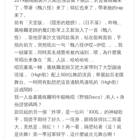
2019貓晚總製片人藺志強曾撂下狠話，於是騰格爾來
了，帶著《醜八怪》來了；韓紅也來了，帶著她的rap
來了。
前有「天堂版」《隱形的翅膀》,《日不落》，昨晚，
騰格爾老師的魔幻歌單上又新加入了一首《醜八
怪》，當他穿著許文強同款風衣，站在龍椅面前，手
指向前方，突然吼出一句「醜八怪伊哎~伊哎…」，我
一頓爆笑，同時莫名感覺有被內涵到，喂，為什麼騰
哥唱出來像在「罵」人誒，哈哈哈哈……
唱完畫風一轉，騰格爾老師又把大家帶到了大型蹦迪
現場，《High歌》配上500位舞蹈演員，華麗如百老匯
舞台。一時間有點想把這首邊騎馬邊吼的《High歌》
設成鬧鈴……
我一人血書騰格爾明年貓晚唱《野狼Disco》,有人＋身
份證號碼嗎？
節目組的另一個「炸彈」是一位叫「XXXL」的神秘歌
手，我搓手期待了好久，一現身，眼睛鼓得比二筒還
大，竟然是，韓紅！！！再一看，隔壁站著《這！就
是街舞》第一季冠軍韓宇，這什麼破次元舞台啊！