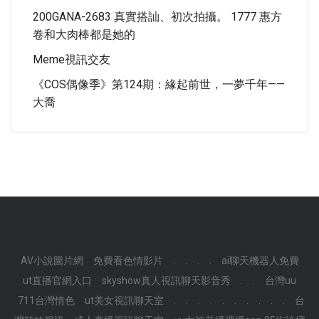
200GANA-2683 真實搭訕、初次拍攝。 1777 惠方
卷和大肉棒都是她的
Meme視訊交友
《COS偶像季》第124期：緣起前世，一夢千年——
大喬
AV小說圖片網
免費看色情影片
.
.
.
.
ai聊天機器人免費
ut直播官網入口
skyshow真人視訊聊天影音秀
.
.
台灣uu
711台灣情色
ut美女視訊聊天室
.
.
.
.
.
.
.
.
.
.
台