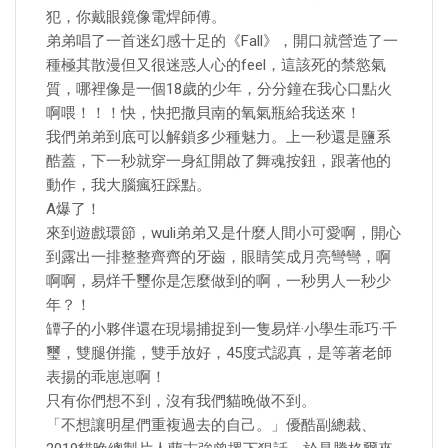
犯，你戴眼鏡像電焊師傅。
弟弟唱了一首迷幻感十足的《Fall》，開口就營造了一
種極其散漫但又很迷惑人心的feel，這該死的禁慾氣
質，哪裡像是一個18歲的少年，分分鐘在我心口點火
啊喂！！！快，快把撒貝南的氧氣瓶給我送來！
我們弟弟到底可以解鎖多少種魅力。上一秒還是鹽系
酷蓋，下一秒就穿一身紅開啟了舞魂按鈕，跟著他的
動作，我大腦瘋狂踩點。
A爆了！
來到遊戲環節，wuli弟弟又是什麼人間小可愛啊，開心
到露出一排整整齊齊的牙齒，眼睛笑成月亮彎彎，啊
啊啊，易烊千璽你是怎麼做到的啊，一秒男人一秒少
年？！
罈子的小夥伴還在現場捕捉到一隻易烊·小學生乖巧·千
璽，雙腿併攏，雙手放好，45度式認真，是等著老師
表揚的乖崽崽啊！
只有你們想不到，沒有我們貓晚做不到。
「不想讓明星們重複過去的自己。」優酷副總裁、