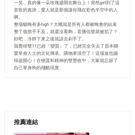
一笑，真的像一朵玫瑰盛開在舞台上！突然get到了這
首歌的真諦，愛人就是那個讓你飛在彩色半空中的人
啊。
整場貓晚有多high？大概就是所有人都被晚會的結束
整了個措手不及，就還沒看夠，直播信號就被掐了？
好吧，冷靜下來之後就該去剁手了。
我覺得雙11已經「變質」了，已經完全失去了原本關
愛單身人士的文化傳承。購物車清空了！這場迪也蹦
得超開心！在物質和精神的雙豐收中，大家就忘卻了
自己單身狗的殘酷現實。
推薦連結