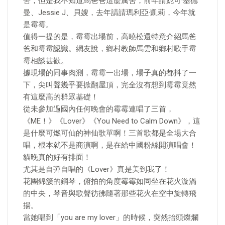
害，但是我不知道馬爸爸這麼厲害，前年請妮可·基德
曼、Jessie J、貝嫂，去年請請瑪利亞·凱莉，今年就
是霉霉。
值得一提的是，霉霉出場前，高曉松還特意介紹馬爸
爸和霉霉認識。網友說，鄉村教師馬雲和鄉村歌手霉
霉相談甚歡。
據現場的同事肉測，霉霉一出場，場子真的都抖了一
下，尖叫聲幾乎要掀翻屋頂，完全沒有想到霉霉竟然
有這麼高的群眾基礎！
從未參加過國內任何晚會的霉霉連唱了三首，
《ME！》《Lover》《You Need to Calm Down》，這
是什麼可燃可仙的神仙歌單啊！三首歌都是全場大合
唱，根本就不是商演啊，是在給中國粉絲開演唱會！
貓晚真的好有排面！
尤其是自彈自唱的《Lover》真是美到我了！
花團錦簇的鋼琴，俯拍的角度霉霉如同坐在花火漩渦
的中央，琴音與歌聲彷彿隨著那些花火在空中旋轉飛
揚。
當她唱到「you are my lover」的時候，突然抬頭燦爛