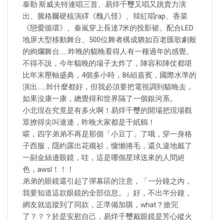
泰勒·斯威夫特連唱三首、易烊千璽又唱又跳賣力演
出、騰格爾硬核演繹《醜八怪》、韓紅唱rap、香菜
《戀愛循環》、秦嵐穿上長達7米的投影裙、配合LED
地屏大型移動舞台、500位舞者構成猶如百老匯歌劇般
的絢爛舞台……昨晚的貓晚看得人有一種過年的感覺。
不得不說，今年貓晚的場子太炸了，陣容和陣仗都堪
比年末壓軸盛典，4個多小時，86組嘉賓，國際水準的
演出……幹什麼都好，但我必須要把電視調到貓晚去，
如果沒康一康，總覺得和世界隔了一個銀河系。
小北現在究竟是有多火啊！易烊千璽的開場把現場觀
眾撩得尖叫連連，昨晚大家都是千紙鶴！
嚯，四字弟弟不再是那個「小豆丁」了哦，穿一身格
子西服，隱約露出花襯衫，慵懶捲毛，還久違地戴了
一副金絲邊眼鏡，哇，這是哪個星球送來的人間絕
色，awsl！！！
弟弟的眼鏡還引起了彈幕區的注意，「一分鐘之內，
我要知道這款眼鏡的全部信息。」好，不出半分鐘，
網友就追蹤到了同款，正準備加購，what？搶完
了？？？於是安慰自己，易烊千璽戴眼鏡是芳心縱火