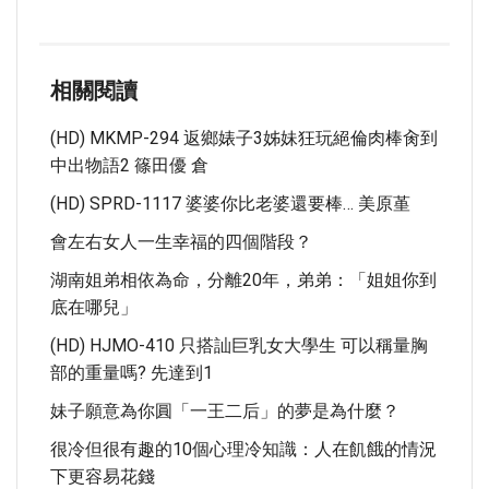
相關閱讀
(HD) MKMP-294 返鄉婊子3姊妹狂玩絕倫肉棒肏到
中出物語2 篠田優 倉
(HD) SPRD-1117 婆婆你比老婆還要棒… 美原堇
會左右女人一生幸福的四個階段？
湖南姐弟相依為命，分離20年，弟弟：「姐姐你到
底在哪兒」
(HD) HJMO-410 只搭訕巨乳女大學生 可以稱量胸
部的重量嗎? 先達到1
妹子願意為你圓「一王二后」的夢是為什麼？
很冷但很有趣的10個心理冷知識：人在飢餓的情況
下更容易花錢