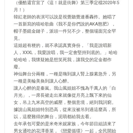
（優酷還官宣了《這！就是街舞》第三季定檔2020年5
月！）
韓紅老師的表演可以說是視覺聽覺連番轟炸。她唱了
一首新寫的嘻哈歌曲《我不是你們說的AKA憨肥》，
帽子墨鏡金鏈子，派頭一件兒不少，整個場面完全罕
見。
這姐超有梗的，就不承認真實身份，「我是說唱新
人，XXXL，我愛說唱，我一定會堅持到底的。」哈哈
哈哈哈，我懷疑她是想笑死我，讓我交的定金都作
廢。
神仙舞台分兩種，一種是嗨到讓人腎上腺素急升，另
一種是美輪美奐到讓人心醉。
讓人心醉的是秦嵐。我山風姐姐不愧為千萬人的「白
月光」，一席長裙走出來就像從月亮上飄下來的仙
女，吊上九米高空的威壓，整個意境，絕到我詞窮。
據說山風姐姐特別恐高，從來沒被吊到過這麼高，所
以，這麼難得的舞台，泥萌都給我去看。
去年承包可愛的是米奇米妮家族，今年節目組請來了
男女通吃的花澤香菜，《戀愛循環》一起，全民開始