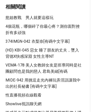
相關閱讀
慾姐教戰 男人就要這樣玩
4個花瓶，哪個碎了你最心疼？測你面對挫
折有多頑強
374IMGN-042 衣梨奈[有碼中文字幕]
(HD) KBI-045 惡女 睡了朋友的丈夫，墜入
背德x快感深淵 女性主導NT
VEMA-178 美人女教師女友是班導同時是社
團顧問也是我的戀人 君島美緒[有碼
MIDE-942 用挑逗走光內褲玩弄淫語讓我中
出的社長秘書 [有碼中文字幕]
性直播視頻在線觀看
Showlive視訊聊天網