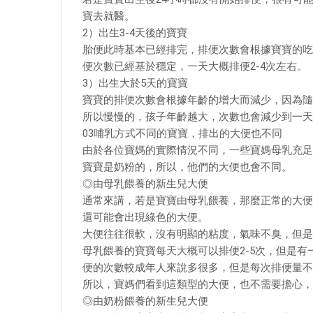
寶去就醫。
2）出生3-4天後的寶寶
胎便此時基本已經排完，排便次數會根據寶寶的吃
便次數已經基於穩定，一天大概排便2-4次左右。
3）出生大於5天的寶寶
寶寶的排便次數會根據年齡的增大而減少，因為隨
所以慢慢的，孩子年齡越大，次數也會減少到一天1
03哺乳方式不同的寶寶，排出的大便也不同
由於各位寶媽的實際情況不同，一些寶媽母乳充足
寶寶是奶粉的，所以，他們的大便也會不同。
◎由母乳餵養的新生兒大便
通常來講，若是寶寶由母乳餵養，那麼正常的大便
還可能會出現綠色的大便。
大便往往很軟，沒有明顯的粘度，氣味不臭，但是
母乳餵養的寶寶每天大概可以排便2-5次，但是有
便的次數較成年人來說多很多，但是每次排便量不
所以，寶媽們看到這類型的大便，也不需要擔心，
◎由奶粉餵養的新生兒大便