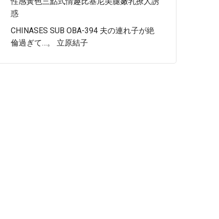
性感黃色三點式情趣比基尼美腿嫩乳撩人誘
惑
CHINASES SUB OBA-394 夫の連れ子が絶
倫過ぎて…。 立原結子