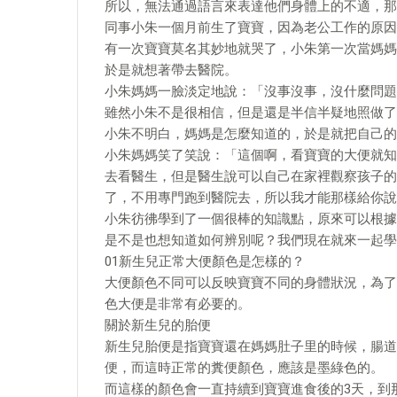
所以，無法通過語言來表達他們身體上的不適，那
同事小朱一個月前生了寶寶，因為老公工作的原因
有一次寶寶莫名其妙地就哭了，小朱第一次當媽媽
於是就想著帶去醫院。
小朱媽媽一臉淡定地說：「沒事沒事，沒什麼問題
雖然小朱不是很相信，但是還是半信半疑地照做了
小朱不明白，媽媽是怎麼知道的，於是就把自己的
小朱媽媽笑了笑說：「這個啊，看寶寶的大便就知
去看醫生，但是醫生說可以自己在家裡觀察孩子的
了，不用專門跑到醫院去，所以我才能那樣給你說
小朱彷彿學到了一個很棒的知識點，原來可以根據
是不是也想知道如何辨別呢？我們現在就來一起學
01新生兒正常大便顏色是怎樣的？
大便顏色不同可以反映寶寶不同的身體狀況，為了
色大便是非常有必要的。
關於新生兒的胎便
新生兒胎便是指寶寶還在媽媽肚子里的時候，腸道
便，而這時正常的糞便顏色，應該是墨綠色的。
而這樣的顏色會一直持續到寶寶進食後的3天，到