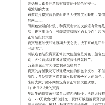
媽媽每天都要注意觀察寶寶便便顏色的變化。
過渡期的大便
過渡期是指寶寶胎便向正常大便過度的時期，這個
的兩三天。
而顏色變淺的快慢，和寶寶進食的次數還有量都是
深，也不用擔心，可能是寶寶喝的奶太少而引起的
正常階段的大便
寶寶經歷胎便和過渡期大便之後，接下來就是正常
已經固定。
所以這個階段寶寶正常的大便顏色是黃色，顏色也
別，各位寶媽就要考慮帶寶寶進行就醫了。
02新生兒正常大便次數是怎樣的？
寶寶的身體狀況可以通過大便的顏色來反映，不僅
所以，各位寶媽不僅要每次觀察孩子的大便顏色，
來給大家介紹不同情況寶寶正常的大便次數。
1）出生2-3天的寶寶
剛出生的寶寶會排出自己體內的胎便，所以這段時
右，2-3天就會把胎便排完，寶媽可以根據寶寶的
若是寶寶出生後24小時都沒有開始排便，很有可