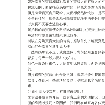
奶粉餵養的寶寶和母乳餵養的寶寶大便有很大的不
稀泥狀的，而是很容易成型的，顏色大多為淡黃色
但是有些寶寶食用奶粉，大便卻仍然比較軟，是不
不是這樣的，那是因為可能寶寶奶粉中的糖分比較
以家長不需要太過擔心哦。
喝奶粉的寶寶排便次數相比較喝母乳的寶寶也比較
每次的排便量會相對來說比較多。
所以在分辨寶寶大便的時候，應該首先了解寶寶是
◎由混合餵養的新生兒大便
一些媽媽母乳不足，就會選擇母乳與奶粉混合餵養
都多，每天一般排便3-4次左右。
顏色一般為暗褐色，大便質地比較柔軟，但是臭味
的。
但是這類的寶寶由於食物混雜，很容易發生腹瀉等
飲食，多食用一些清淡的食物，少吃油膩辛辣的食
哦。
04新生兒大便異常，有哪些表現呢？
之前給各位寶媽介紹一些寶寶正常的大便情況，但
體的身體狀況呢？沒關係，我們現在就來為各位寶