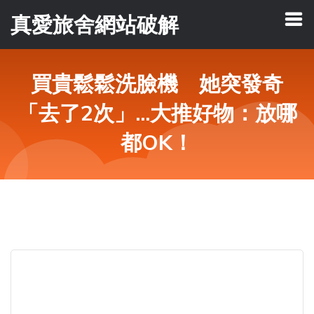
真愛旅舍網站破解
買貴鬆鬆洗臉機 她突發奇
「去了2次」...大推好物：放哪
都OK！